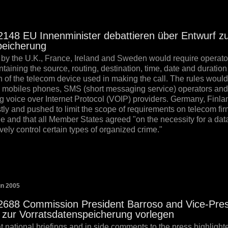
8 EU Innenminister debattieren über Entwurf z
peicherung
 by the U.K., France, Ireland and Sweden would require operators
ntaining the source, routing, destination, time, date and durati
on of the telecom device used in making the call. The rules would
s, mobiles phones, SMS (short messaging service) operators and 
ng voice over Internet Protocol (VOIP) providers. Germany, Finla
tly and pushed to limit the scope of requirements on telecom firm
and that all Member States agreed "on the necessity for a data
vely control certain types of organized crime."
un 2005
8 Commission President Barroso and Vice-Presid
 zur Vorratsdatenspeicherung vorlegen
at national briefings and in side comments to the press highlight