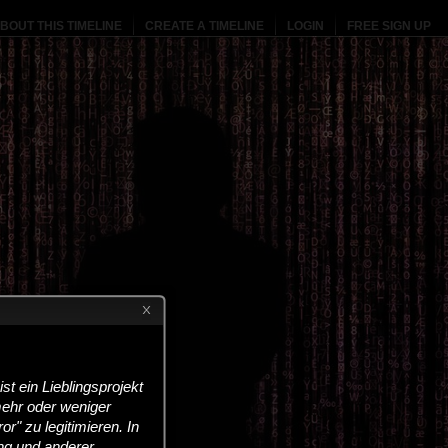
BOUT THIS TIMELINE
CREATE A TIMELINE
LOGIN
FREE SIGN UP
 ein Lieblingsprojekt
mehr oder weniger
" zu legitimieren. In
ng und anderer