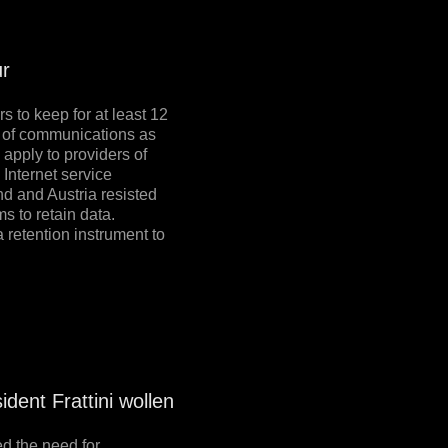
ur
 to keep for at least 12
on of communications as
 apply to providers of
Internet service
nd and Austria resisted
s to retain data.
 retention instrument to
ent Frattini wollen
ed the need for