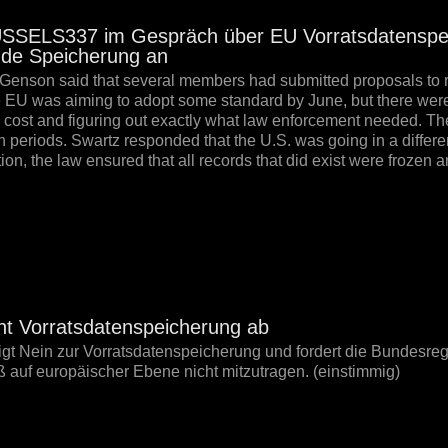
SELS337 im Gespräch über EU Vorratsdatenspei
de Speicherung an
 Genson said that several members had submitted proposals to re
e EU was aiming to adopt some standard by June, but there were
 cost and figuring out exactly what law enforcement needed. T
n periods. Swartz responded that the U.S. was going in a differe
on, the law ensured that all records that did exist were frozen a
nt Vorratsdatenspeicherung ab
igt Nein zur Vorratsdatenspeicherung und fordert die Bundesreg
 auf europäischer Ebene nicht mitzutragen. (einstimmig)