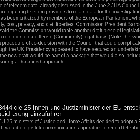
e of telecom data, already discussed in the June 2 JHA Council
 requiring telecom providers to retain data for the investigation
 has been criticized by members of the European Parliament, wh
ity, cost, privacy, and civil liberties. Commission President Bar
3 said the Commission would table another draft piece of legisla
a retention on a different (Community) legal basis (Note: this wo
procedure of co-decision with the Council that could complicate
though the UK Presidency appeared to have secured an undertaki
d the new draft would be part of a package that would also includ
suring a "balanced approach."
4 die 25 Innen und Justizminister der EU entsch
peicherung einzuführen
EU 25 ministers of Justice and Home Affairs decided to adopt 
ch would oblige telecommunications operators to record telepho