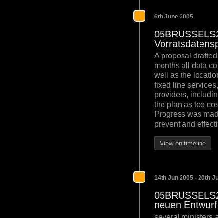
6th June 2005
05BRUSSELS214
Vorratsdatens
A proposal drafted
months all data co
well as the locati
fixed line service
providers, includi
the plan as too cos
Progress was made 
prevent and effecti
View on timeline
14th Jun 2005 - 20th J
05BRUSSELS268
neuen Entwurf
several ministers 