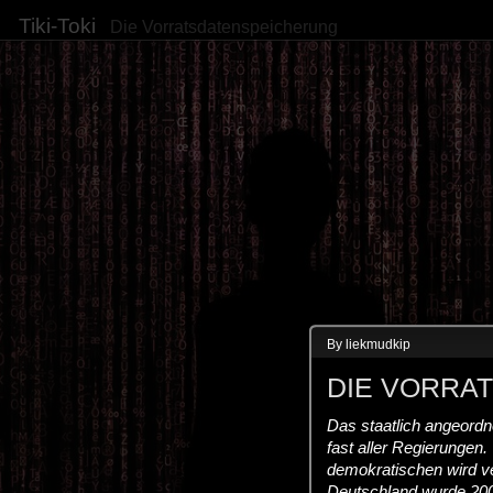
Tiki-Toki
Die Vorratsdatenspeicherung
By liekmudkip
DIE VORRA
Das staatlich angeord
fast aller Regierungen
demokratischen wird ve
Deutschland wurde 20