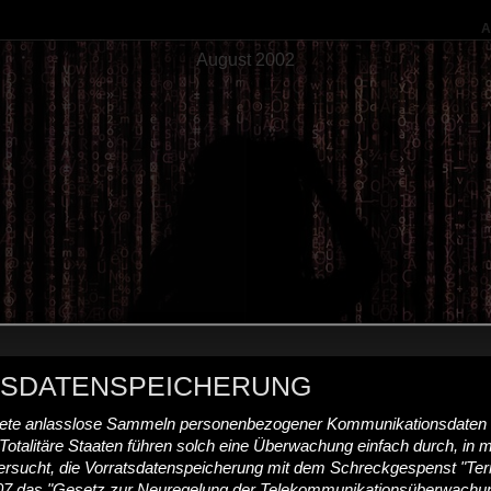
A
August 2002
TSDATENSPEICHERUNG
nete anlasslose Sammeln personenbezogener Kommunikationsdaten ist
. Totalitäre Staaten führen solch eine Überwachung einfach durch, in 
rsucht, die Vorratsdatenspeicherung mit dem Schreckgespenst "Terror
07 das "Gesetz zur Neuregelung der Telekommunikationsüberwachu