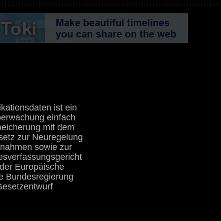
tionsdaten ist ein
 Überwachung einfach
speicherung mit dem
esetz zur Neuregelung
ßnahmen sowie zur
esverfassungsgericht
 der Europäische
die Bundesregierung
Gesetzentwurf