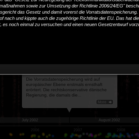
smaßnahmen sowie zur Umsetzung der Richtlinie 2006/24/EG" beschl
gericht das Gesetz und damit vorerst die Vorratsdatenspeicherung.
f nach und kippte auch die zugehörige Richtlinie der EU. Das hat di
t, es noch einmal zu versuchen und einen neuen Gesetzentwurf vorzu
EU POLITIK
Erster Entwurf
1st August 2002
Die Vorratsdatenspeicherung wird auf
europäischer Ebene erstmals ernsthaft
erörtert. Die rechtskonservative dänische
Regierung, die damals die...
More
July 2002
August 2002
2006
2007
2008