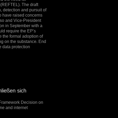
 (REFTEL). The draft
, detection and pursuit of
o have raised concerns
roso and Vice-President
tion in September with a
uld require the EP's
 the formal adoption of
ng on the substance. End
e data protection
ließen sich
a Framework Decision on
ne and internet