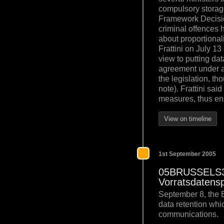
compulsory storag
Framework Decision
criminal offences
about proportional
Frattini on July 1
view to putting dat
agreement under a 
the legislation, 
note). Frattini sai
measures, thus en
View on timeline
1st September 2005
05BRUSSELS344
Vorratsdatens
September 8, the 
data retention whi
communications.