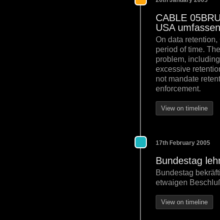
26th January 2005
CABLE 05BRUS
USA umfassen
On data retention,
period of time. Th
problem, including
excessive retentio
not mandate retenti
enforcement.
View on timeline
17th February 2005
Bundestag leh
Bundestag bekräft
etwaigen Beschluß
View on timeline