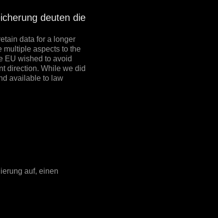
cherung deuten die
tain data for a longer
 multiple aspects to the
he EU wished to avoid
nt direction. While we did
nd available to law
ierung auf, einen