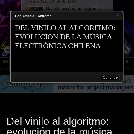
1 de ene 1993 - 31 de dic 1996
1993
Nace la escena underground
chilena, impulsada por DJ
Por Rafaela Contreras
pioneros que mezclan techno,
acid y house. Las fiestas
DEL VINILO AL ALGORITMO:
clandestinas comienzan a tejer
comunidad.
EVOLUCIÓN DE LA MÚSICA
más
ELECTRÓNICA CHILENA
Game mode
3d
1990
1995
2000
2005
2010
2015
Continúe
Del vinilo al algoritmo:
evolución de la música