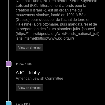
National Fund (JNF), en hébreu Keren Kayemeth
LeIsrael (KKL, littéralement « fonds pour la
création d'Israël »), est un organisme du
mouvement sioniste, fondé en 1901 à Bâle
(Suisse) pour s'occuper de l'achat de terre en
Palestine (alors ottomane, puis mandataire) et de
la préparation des futurs pionniers juifs. [source]
(https://fr.m.wikipedia.org/wiki/Fonds_national_juif)
[site internet](https://www.kkl.org.il/)
View on timeline
11 nov 1906
AJC - lobby
American Jewish Committee
View on timeline
2 nov 1917