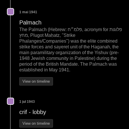
1 mai 1941
Palmach
The Palmach (Hebrew: פלמ״ח‎, acronym for פלוגות
מחץ‎, Plugot Maḥatz, "Strike
Phalanges/Companies") was the elite combined
strike forces and sayeret unit of the Haganah, the
main paramilitary organization of the Yishuv (pre-
1948 Jewish community in Palestine) during the
period of the British Mandate. The Palmach was
established in May 1941.
View on timeline
1 jul 1943
crif - lobby
View on timeline