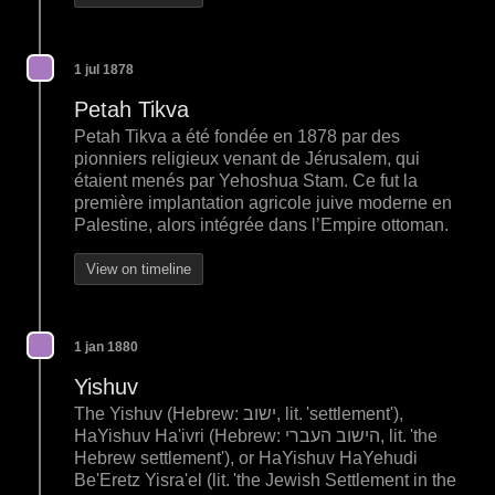
1 jul 1878
Petah Tikva
Petah Tikva a été fondée en 1878 par des
pionniers religieux venant de Jérusalem, qui
étaient menés par Yehoshua Stam. Ce fut la
première implantation agricole juive moderne en
Palestine, alors intégrée dans l’Empire ottoman.
View on timeline
1 jan 1880
Yishuv
The Yishuv (Hebrew: ישוב, lit. 'settlement'),
HaYishuv Ha'ivri (Hebrew: הישוב העברי, lit. 'the
Hebrew settlement'), or HaYishuv HaYehudi
Be'Eretz Yisra'el (lit. 'the Jewish Settlement in the