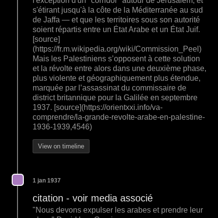
l'exception d'un "corridor" autour de Jérusalem, et
s'étirant jusqu'à la côte de la Méditerranée au sud
de Jaffa — et que les territoires sous son autorité
soient répartis entre un État Arabe et un État Juif.
[source]
(https://fr.m.wikipedia.org/wiki/Commission_Peel)
Mais les Palestiniens s’opposent à cette solution
et la révolte entre alors dans une deuxième phase,
plus violente et géographiquement plus étendue,
marquée par l’assassinat du commissaire de
district britannique pour la Galilée en septembre
1937. [source](https://orientxxi.info/va-
comprendre/la-grande-revolte-arabe-en-palestine-
1936-1939,4546)
View on timeline
1 jan 1937
citation - voir media associé
"Nous devons expulser les arabes et prendre leur