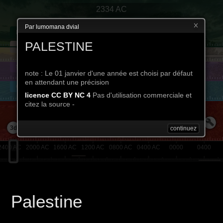
2334 AC
Par lumomana dvial
Palestine
Sargon - premier empire
mésopotamien
PALESTINE
cartographie
1 jan 2334 AC - 1 jan 2279 AC
sionisme
note : Le 01 janvier d'une année est choisi par défaut
en attendant une précision
état d'Israël
licence CC BY NC 4
Pas d'utilisation commerciale et
citez la source -
massacres - attentats -...
3d
continuez
2400 AC
2000 AC
1600 AC
1200 AC
0800 AC
0400 AC
0000
0400
Palestine