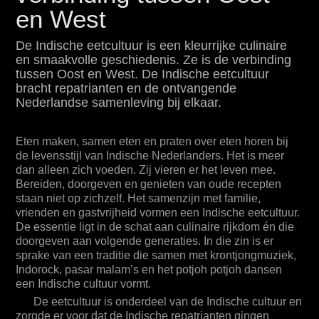
samenzijn met familie, vrienden en gastvrijheid
en West
vormen een Indische eetcultuur. De essentie ligt in
de schat aan culinaire rijkdom én die doorgeven
aan volgende generaties. In die zin is er sprake van
De Indische eetcultuur is een kleurrijke culinaire
een traditie die samen met krontjongmuziek,
en smaakvolle geschiedenis. Ze is de verbinding
Indorock, pasar malam’s en het potjoh potjoh
tussen Oost en West. De Indische eetcultuur
dansen een Indische cultuur vormt.
bracht repatrianten en de ontvangende
De eetcultuur is onderdeel van de Indische cultuur
Nederlandse samenleving bij elkaar.
en zorgde er voor dat de Indische repatrianten
gingen wennen aan de omstandigheden in hun
nieuwe leefomgeving. Zij hielden niet van het natte,
Eten maken, samen eten en praten over eten horen bij
koude klimaat, de eerste slechte huisvesting in
de levensstijl van Indische Nederlanders. Het is meer
pensions en het gevoel vreemdelingen te zijn dat
dan alleen zich voeden. Zij vieren er het leven mee.
de Nederlanders hun bezorgde. De eetcultuur gaf
Bereiden, doorgeven en genieten van oude recepten
Indische Nederlanders een thuisgevoel. Dat gaf
staan niet op zichzelf. Het samenzijn met familie,
hun de moed en energie om buiten Indonesië een
succesvol bestaan op te bouwen.
vrienden en gastvrijheid vormen een Indische eetcultuur.
De essentie ligt in de schat aan culinaire rijkdom én die
De Indische Nederlanders brachten ook nog eens
doorgeven aan volgende generaties. In die zin is er
met hun eetcultuur een meer ontspannen leefstijl
sprake van een traditie die samen met krontjongmuziek,
mee naar Nederland. Vanaf de jaren zestig ging
calvinistische soberheid over in een manier van
Indorock, pasar malam’s en het potjoh potjoh dansen
leven waarin genieten en individuele beleving
een Indische cultuur vormt.
werden nagestreefd.
De eetcultuur is onderdeel van de Indische cultuur en
De Indische eetcultuur is daarom meer dan de
zorgde er voor dat de Indische repatrianten gingen