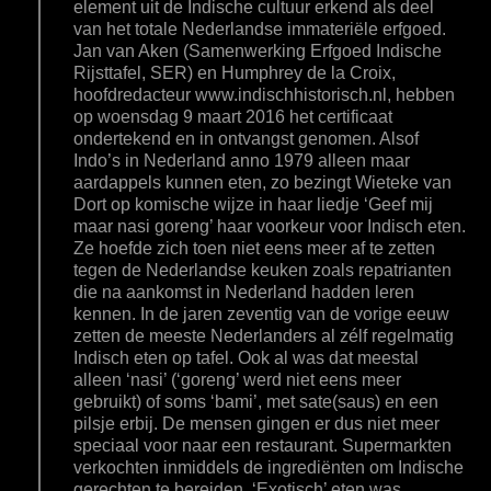
element uit de Indische cultuur erkend als deel
van het totale Nederlandse immateriële erfgoed.
Jan van Aken (Samenwerking Erfgoed Indische
Rijsttafel, SER) en Humphrey de la Croix,
hoofdredacteur www.indischhistorisch.nl, hebben
op woensdag 9 maart 2016 het certificaat
ondertekend en in ontvangst genomen. Alsof
Indo’s in Nederland anno 1979 alleen maar
aardappels kunnen eten, zo bezingt Wieteke van
Dort op komische wijze in haar liedje ‘Geef mij
maar nasi goreng’ haar voorkeur voor Indisch eten.
Ze hoefde zich toen niet eens meer af te zetten
tegen de Nederlandse keuken zoals repatrianten
die na aankomst in Nederland hadden leren
kennen. In de jaren zeventig van de vorige eeuw
zetten de meeste Nederlanders al zélf regelmatig
Indisch eten op tafel. Ook al was dat meestal
alleen ‘nasi’ (‘goreng’ werd niet eens meer
gebruikt) of soms ‘bami’, met sate(saus) en een
pilsje erbij. De mensen gingen er dus niet meer
speciaal voor naar een restaurant. Supermarkten
verkochten inmiddels de ingrediënten om Indische
gerechten te bereiden. ‘Exotisch’ eten was