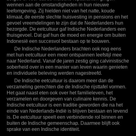
verzameling gerechten die de Indische rijsttafel
wennen aan de omstandigheden in hun nieuwe
vormen. Het gaat naast eten ook over het
leefomgeving. Zij hielden niet van het natte, koude
familieleven, het verzamelen en doorgeven van
klimaat, de eerste slechte huisvesting in pensions en het
culinaire kennis. De Indische eetcultuur is een
gevoel vreemdelingen te zijn dat de Nederlanders hun
traditie geworden die na het einde van Nederlands-
bezorgde. De eetcultuur gaf Indische Nederlanders een
Indië is blijven bestaan en levend is. De eetcultuur
thuisgevoel. Dat gaf hun de moed en energie om buiten
speelt een verbindende rol binnen en buiten de
Indonesië een succesvol bestaan op te bouwen.
Indische gemeenschap. Daarmee blijft ook sprake
van een Indische identiteit.
De Indische Nederlanders brachten ook nog eens
met hun eetcultuur een meer ontspannen leefstijl mee
naar Nederland. Vanaf de jaren zestig ging calvinistische
soberheid over in een manier van leven waarin genieten
en individuele beleving werden nagestreefd.
De Indische eetcultuur is daarom meer dan de
verzameling gerechten die de Indische rijsttafel vormen.
Het gaat naast eten ook over het familieleven, het
verzamelen en doorgeven van culinaire kennis. De
Indische eetcultuur is een traditie geworden die na het
einde van Nederlands-Indië is blijven bestaan en levend
is. De eetcultuur speelt een verbindende rol binnen en
buiten de Indische gemeenschap. Daarmee blijft ook
sprake van een Indische identiteit.