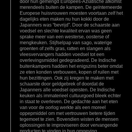
door hun gemengd Europees-Aziatische afkomst
merendeels buiten de kampen. De geïnterneerde
Europese huisvrouwen moesten voortaan zelf het
dagelijks eten maken nu hun kokki door de
Japanners was “bevrijd”. Door de schaarste aan
voedsel en slechte kwaliteit ervan was geen
sprake meer van een westerse, oosterse of
mengkeuken. Stijfselpap van sago, waterige
groenten of zelfs gras, ratten en slangen als
vleesvervangers hadden voedsel tot een
overlevingsmiddel gedegradeerd. De Indische
buitenkampers hadden het enigszins beter omdat
ze eten konden verbouwen, kopen of ruilen met
hun bezittingen. Ook zij kregen te maken met
schaarste door geldgebrek of doordat de
Japanners alle voedsel opeisten. De Indische
keuken als immaterieel cultuurgoed bleek echter
in staat te overleven. De gedachte aan het eten
van voor de oorlog werkte als een moreel
oppepmiddel om met vertrouwen betere tijden
tegemoet te zien. Bovendien wisten de mensen
oplossingen te improviseren door vervangende
producten te vinden in hun omgeving.