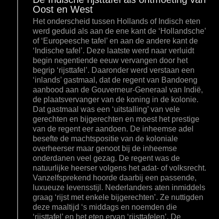
Oost en West
Het onderscheid tussen Hollands of Indisch eten
werd geduid als aan de ene kant de ‘Hollandsche’
of ‘Europeesche tafel’ en aan de andere kant de
‘Indische tafel’. Deze laatste werd naar verluidt
begin negentiende eeuw vervangen door het
begrip ‘rijsttafel’. Daaronder werd verstaan een
‘inlands’ gastmaal, dat de regent van Bandoeng
aanbood aan de Gouverneur-Generaal van Indië,
de plaatsvervanger van de koning in de kolonie.
Dat gastmaal was een ‘uitstalling’ van vele
gerechten en bijgerechten en moest het prestige
van de regent eer aandoen. De inheemse adel
besefte de machtspositie van de koloniale
overheerser maar genoot bij de inheemse
onderdanen veel gezag. De regent was de
natuurlijke heerser volgens het adat- of volksrecht.
Vanzelfsprekend hoorde daarbij een passende,
luxueuze levensstijl. Nederlanders aten inmiddels
graag ‘rijst met enkele bijgerechten’. Ze nuttigden
deze maaltijd ‘s middags en noemden die
‘rijsttafel’ en het eten ervan ‘rijsttafelen’. De