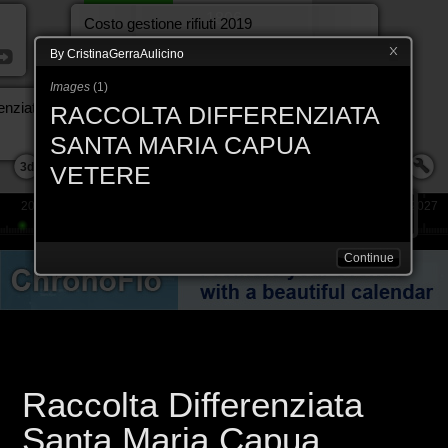
1806
Costo gestione rifiuti 2019
7.139.587,68 €
By CristinaGerraAulicino
Images
(
1
)
renziati 2019
RACCOLTA DIFFERENZIATA
SANTA MARIA CAPUA
3d
VETERE
2014
2014
2016
2017
2017
2018
2019
2027
Continue
Raccolta Differenziata
Santa Maria Capua