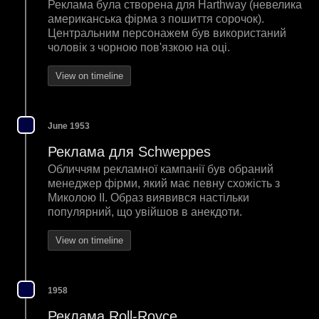
Реклама була створена для Harthway (невелика
американська фірма з пошиття сорочок).
Центральним персонажем був використаний
чоловік з чорною пов'язкою на оці.
View on timeline
June 1953
Реклама для Schweppes
Обличчям рекламної кампанії був обраний
менеджер фірми, який має певну схожість з
Миколою II. Образ виявився настільки
популярний, що увійшов в анекдоти.
View on timeline
1958
Реклама Roll-Royce