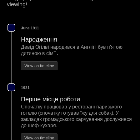
viewing!
June 1911
Народження
Девід Огілві народився в Англії і був п'ятою
дитиною в сім'ї .
View on timeline
1931
Перше місце роботи
Спочатку працював у ресторані паризького
готелю (спочатку готував їжу для собак). У
закладах громадського харчування дослужився
до шеф-кухаря.
View on timeline