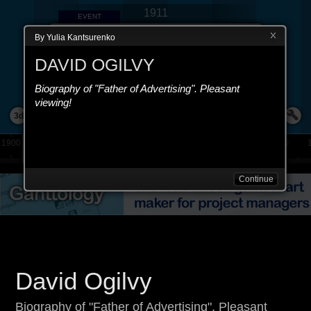
1911
EVENT
Народження
By Yulia Kantsurenko
June 1911
DAVID OGILVY
Девід Огілві народився в Англії і
був п'ятою дитиною в сім'ї .
Biography of "Father of Advertising". Pleasant
More
viewing!
3d
1900
1910
1920
1930
1940
1950
1960
1970
Continue
David Ogilvy
Biography of "Father of Advertising". Pleasant