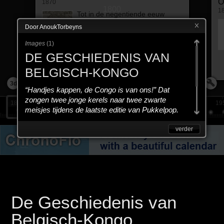
O
1870
1800
1
Tot in de negentiende eeuw
bestaat het Afrikaanse continent
Door AnoukTorbeyns
uit verschillende grote
koninkrijken en
Images
(
1
)
gemeenschappen. Elk met hun
DE GESCHIEDENIS VAN
eigen taal en cultuur.
BELGISCH-KONGO
meer
3d
“Handjes kappen, de Congo is van ons!” Dat
zongen twee jonge kerels naar twee zwarte
1865
1887
1894
1898
1911
1927
19
meisjes tijdens de laatste editie van Pukkelpop.
Het is een referentie naar het koloniale verleden
van België in Congo. Maar wat weet jij nog over
verder
die geschiedenis? Fris hier jouw geheugen op!
De Geschiedenis van
Belgisch-Kongo