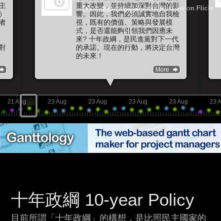
主
重大改變，並持續加深對台灣的影
Photo credit:
ING Archive A
-
View on Flickr
16th March 2010
）
響。因此，我們必須誠實地自我檢
者
視，既有的價值、策略與發展模
式，是否還能夠引領我們因應未
來? 十年政綱，是民進黨對下一代
對
的承諾。現在的行動，將決定台灣
的未來！
More
21 Aug
23 Aug
23 Aug
23 Aug
23 Aug
23 
十年政綱 10-year Policy
目前所謂「十年政綱」的構想，是比照民主國家的