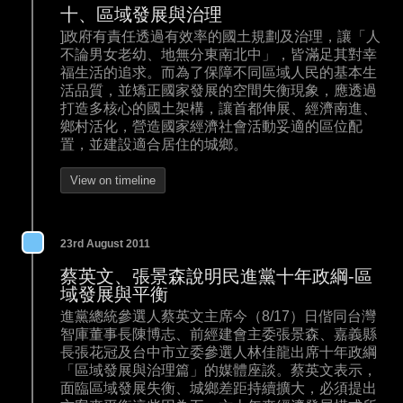
十、區域發展與治理
]政府有責任透過有效率的國土規劃及治理，讓「人
不論男女老幼、地無分東南北中」，皆滿足其對幸
福生活的追求。而為了保障不同區域人民的基本生
活品質，並矯正國家發展的空間失衡現象，應透過
打造多核心的國土架構，讓首都伸展、經濟南進、
鄉村活化，營造國家經濟社會活動妥適的區位配
置，並建設適合居住的城鄉。
View on timeline
23rd August 2011
蔡英文、張景森說明民進黨十年政綱-區
域發展與平衡
進黨總統參選人蔡英文主席今（8/17）日偕同台灣
智庫董事長陳博志、前經建會主委張景森、嘉義縣
長張花冠及台中市立委參選人林佳龍出席十年政綱
「區域發展與治理篇」的媒體座談。蔡英文表示，
面臨區域發展失衡、城鄉差距持續擴大，必須提出