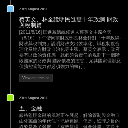
23rd August 2011
蔡英文、林全說明民進黨十年政綱-財政
與稅制篇
[2011/8/16] 民進黨總統候選人蔡英文主席今天
（8/16）下午偕同前財政部長林全針對「十年政綱-
財政與稅制篇」說明財政支出效率化、賦稅制度合
理化及地方財政自治化等主張。蔡英文表示，政府
要有財政的責任感，就必須負責任的規劃下一個階
段國家的財政與 國家債務的控管，尤其國家理財及
債務控管能力都必須強力的執行。
View on timeline
23rd August 2011
五、金融
嚴格監理金融的風潮正在興起，解除管制與金融自
由化萬歲的年代似乎已經遠颺。但是，監理之目的
終究是為了發展，「有效監理、健全發展」才是王