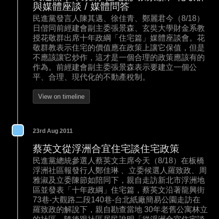
與媒體座談 / 媒體問答
民進黨發言人陳其邁、徐佳青、鄭麗君今（8/18）
日偕同前經建會副主委張景森、玄奘大學財金系教
授花敬群出席十年政綱「住宅篇」媒體座談會。花
敬群教表示住宅的價值應在政策上讓它保值，但是
不應該讓它炒作，這才是一個合理的政策應該有的
作為。前經建會副主委張景森表示要建立一個公
平、合理、現代化的不動產稅制。
View on timeline
23rd Aug 2011
蔡英文從浮洲合宜住宅談住宅政策
民進黨總統參選人蔡英文主席今天（8/18）在板橋
浮洲社區報發行人鄭佳琳 、立委候選人羅致政、周
雅淑及立委陳節如陪同下，親自走訪新北市浮洲地
區並發表「十年政綱」住宅篇，蔡英文沿著龍興街
73巷-大觀路二段140巷-台北紙廠簡易公園走訪在
羅致政的解說下，親自勘查當地 30年老舊公寓林立