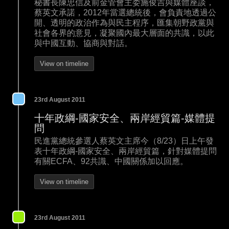
秘書長陳忠信及前金管會主委施俊吉與媒體座談，
蔡英文承諾，2012年當選總統後，會負責地透過公
開、透明的政治作為與民主程序，匯集朝野政黨與
社會各界的意見，凝聚國內最大層面的共識，以此
與中國互動、協商與對話。
View on timeline
23rd August 2011
十年政綱-國家安全、兩岸經貿篇-媒體提
問
民進黨總統參選人蔡英文主席今（8/23）日上午發
表十年政綱-國家安全、兩岸經貿篇，針對媒體提問
有關ECFA、92共識、中國關係加以回應。
View on timeline
23rd August 2011