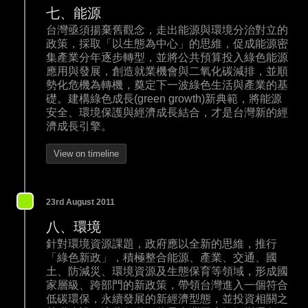
七、能源
台灣亟須揚棄舊觀念，走出能源與環境分治對立的
政策，採取「以生態為中心」的思維，促成能源密
集產業分年逐步轉型，並將公共預算投入綠色能源
應用與發展，創造就業機會與二氧化碳減排，並順
勢化危機為轉機，奠定下一波綠色生活與產業的基
礎。建構綠色成長(green growth)新典範，將能源
安全、環境保護與經濟成長結合，才是台灣新的經
濟成長引擎。
View on timeline
23rd August 2011
八、環境
針對環境資源課題，政府應以全新的思維，推行
「綠色新政」，積極整合能源、產業、交通、國
土、防減災、環境資源及生態保育等領域，形成國
家層級、跨部門的新政策，帶領台灣進入一個符合
低碳環保，永續發展的新經濟型態，並投資相關之