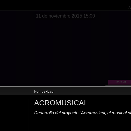
A
11 de noviembre 2015 15:00
EVENT
CREACIÓ
Por juexbau
12 de noviem
ACROMUSICAL
U
o
r
Desarrollo del proyecto "Acromusical, el musical 