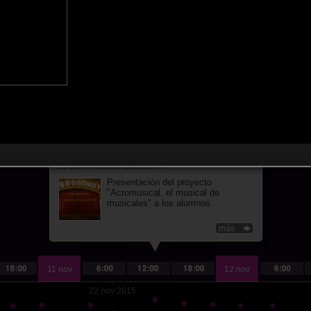
EVENT
PRESENTACIÓN
11 de noviembre 2015 15:47
Presentación del proyecto
"Acromusical, el musical de
musicales" a los alumnos.
más
11 nov
12 nov
22 nov 2015