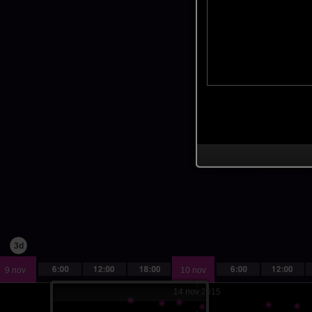
3d
9 nov
10 nov
14 nov 2015