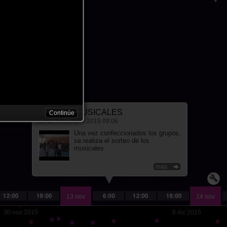
EVENT
SORTEO MUSICALES
Continúe
13 de noviembre 2015 09:06
Una vez confeccionados los grupos,
se realiza el sorteo de los
musicales.
más
13 nov
14 nov
30 nov 2015
8 dic 2015