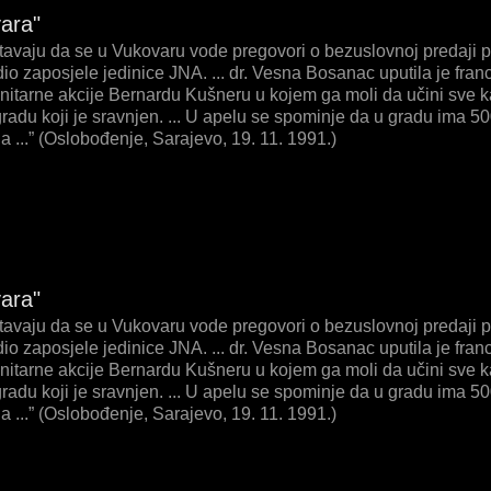
ara"
štavaju da se u Vukovaru vode pregovori o bezuslovnoj predaji p
 dio zaposjele jedinice JNA. ... dr. Vesna Bosanac uputila je f
itarne akcije Bernardu Kušneru u kojem ga moli da učini sve ka
gradu koji je sravnjen. ... U apelu se spominje da u gradu ima 50
la ...” (Oslobođenje, Sarajevo, 19. 11. 1991.)
ara"
štavaju da se u Vukovaru vode pregovori o bezuslovnoj predaji p
 dio zaposjele jedinice JNA. ... dr. Vesna Bosanac uputila je f
itarne akcije Bernardu Kušneru u kojem ga moli da učini sve ka
gradu koji je sravnjen. ... U apelu se spominje da u gradu ima 50
la ...” (Oslobođenje, Sarajevo, 19. 11. 1991.)