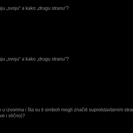
uju „svoju“ a kako „drugu stranu“?
uju „svoju“ a kako „drugu stranu“?
e u izvorima i šta su ti simboli mogli značiti suprotstavljenim s
e i slično)?