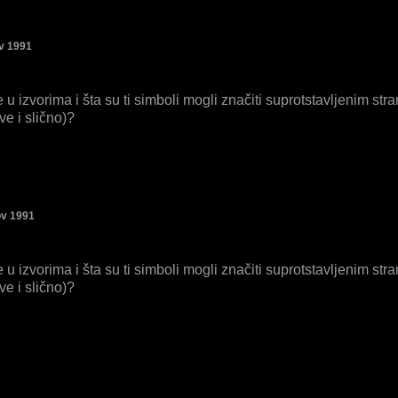
ov 1991
e u izvorima i šta su ti simboli mogli značiti suprotstavljenim s
e i slično)?
ov 1991
e u izvorima i šta su ti simboli mogli značiti suprotstavljenim s
e i slično)?