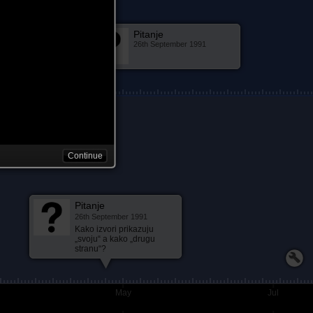
Pitanje
ko
26th September 1991
91
Continue
Pitanje
26th September 1991
Kako izvori prikazuju
„svoju“ a kako „drugu
stranu“?
May
Jul