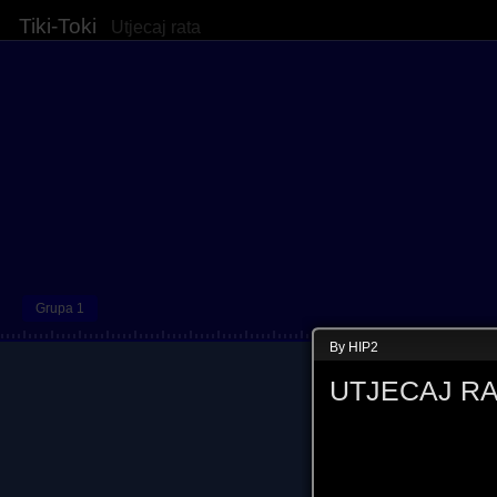
Tiki-Toki
Utjecaj rata
Grupa 1
By HIP2
UTJECAJ RA