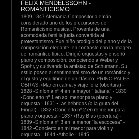
FÉLIX MENDELSSOHN -
ROMANTICISMO
1809-1847 Alemania Compositor alemán
considerado uno de los precursores del
Romanticismo musical. Provenía de una
acomodada familia judía convertida al
protestantismo. Fue niño prodigio del piano y de la
composición elegante, en contraste con la imagen
del romántico típico. Dirigió orquestas y enseñó
piano y composición, conociendo a Weber y
Spohr, y cultivando la amistad de Schumann. Su
estilo posee el sentimentalismo de un romántico y
el gusto y equilibrio de un clásico. PRINCIPALES
OBRAS: •Mar en calma y viaje feliz (obertura) -
1828 •Sinfonía nº 4 en la mayor "italiana" - 1830
•Concierto nº 1 en sol menor para piano y
orquesta - 1831 •Las hébridas (o la gruta del
Fingal) - 1832 •Concierto nº 2 en re menor para
piano y orquesta - 1837 •Ruy Blas (obertura) -
1839 •Sinfonía nº 3 en la menor "la escocesa" -
1842 •Concierto en mi menor para violín y
orquesta - 1844 •Athalie - 1845