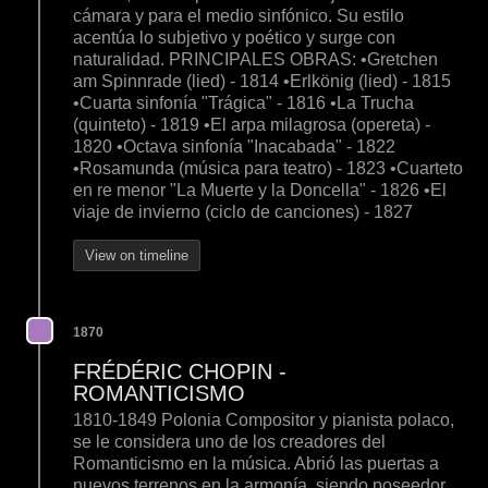
cámara y para el medio sinfónico. Su estilo
acentúa lo subjetivo y poético y surge con
naturalidad. PRINCIPALES OBRAS: •Gretchen
am Spinnrade (lied) - 1814 •Erlkönig (lied) - 1815
•Cuarta sinfonía "Trágica" - 1816 •La Trucha
(quinteto) - 1819 •El arpa milagrosa (opereta) -
1820 •Octava sinfonía "Inacabada" - 1822
•Rosamunda (música para teatro) - 1823 •Cuarteto
en re menor "La Muerte y la Doncella" - 1826 •El
viaje de invierno (ciclo de canciones) - 1827
View on timeline
1870
FRÉDÉRIC CHOPIN -
ROMANTICISMO
1810-1849 Polonia Compositor y pianista polaco,
se le considera uno de los creadores del
Romanticismo en la música. Abrió las puertas a
nuevos terrenos en la armonía, siendo poseedor