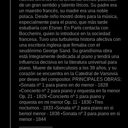
de un gran sentido y talento líricos. Su padre era
un maestro francés, su madre era una noble
polaca. Desde niño mostró dotes para la música,
especialmente para el piano, que más tarde
estudiaría con Elsner. En París contacta con
Boccherini, quien lo introduce en la sociedad
francesa. Tuvo una turbulenta historia afectiva con
una escritora inglesa que firmaba con el
seudónimo George Sand. Su grandísima obra
está íntegramente dedicada al piano y tendrá una
influencia decisiva en la literatura universal para
piano. Muere de tuberculosis a los 39 años, y su
corazón se encuentra en la Catedral de Varsovia
por deseo del compositor. PRINCIPALES OBRAS:
•Sonata nº 1 para piano en do menor - 1828
•Concierto nº 2 para piano y orquesta en fa menor
Op. 21 - 1829 •Concierto nº 1 para piano y
orquesta en mi menor Op. 11 - 1830 •Tres
nocturnos - 1833 •Sonata nº 2 para piano en si
bemol menor - 1838 •Sonata nº 3 para piano en si
menor - 1844