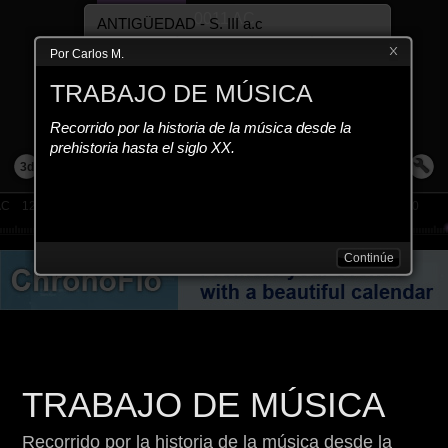
0011 AC
ANTIGÜEDAD - S. III a.c
En Grecia había dos notaciones de carácter
Por Carlos M.
alfabético, una para el canto coral y otra para
los instrumentos. La notación griega fue
EVENT
TRABAJO DE MÚSICA
adoptada por el...
PREHISTORIA – HACE 50.000 AÑOS
Recorrido por la historia de la música desde la
Rodeado por los sonidos de la naturaleza, el
hombre ha intentado, reproducirlos.
prehistoria hasta el siglo XX.
Utilizando los materiales que le eran más
3d
accesibles, ideó...
AC
1200 AC
0800 AC
0400 AC
0000
0400
0800
1200
Continúe
TRABAJO DE MÚSICA
Recorrido por la historia de la música desde la