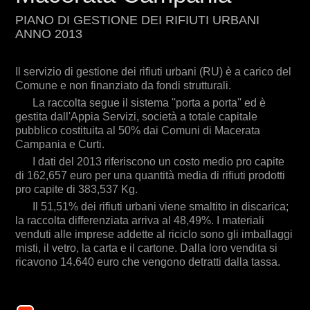
discarica; la raccolta differenziata arriva al 48,49%.
PIANO DI GESTIONE DEI RIFIUTI URBANI
I materiali venduti alle imprese addette al riciclo
ANNO 2013
sono gli imballaggi misti, il vetro, la carta e il
cartone. Dalla loro vendita si ricavono 14.640 euro
che vengono detratti dalla tassa.
Il servizio di gestione dei rifiuti urbani (RU) è a carico del
Comune e non finanziato da fondi strutturali.
La raccolta segue il sistema ''porta a porta'' ed è
gestita dall'Appia Servizi, società a totale capitale
pubblico costituita al 50% dai Comuni di Macerata
Campania e Curti.
I dati del 2013 riferiscono un costo medio pro capite
di 162,657 euro per una quantità media di rifiuti prodotti
pro capite di 383,537 Kg.
Il 51,51% dei rifiuti urbani viene smaltito in discarica;
la raccolta differenziata arriva al 48,49%. I materiali
venduti alle imprese addette al riciclo sono gli imballaggi
misti, il vetro, la carta e il cartone. Dalla loro vendita si
ricavono 14.640 euro che vengono detratti dalla tassa.